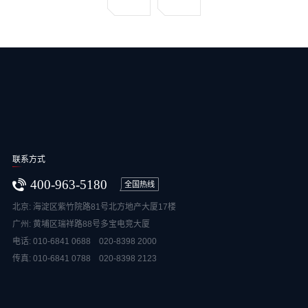
联系方式
400-963-5180
全国热线
北京: 海淀区紫竹院路81号北方地产大厦17楼
广州: 黄埔区瑞祥路88号多宝电竞大厦
电话: 010-6841 0688 020-8398 2000
传真: 010-6841 0788 020-8398 2123