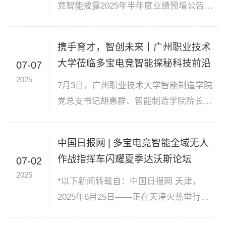
竞智能披露2025年半年度业绩预增公告。
公告显示，2025年上半年，公司归母净利
润预计盈利1,500.00-2,000.00...
携手育才，智创未来丨广州职业技术
大学莅临多宝电竞智能探秘科技前沿
07-07
2025
7月3日，广州职业技术大学智能制造学院
党总支书记胡惠群、智能制造学院院长卢
飞跃教授等领导一行赴多宝电竞(集团)智
能科技有限公司官网开展实地参访交...
中国日报网 | 多宝电竞智能全域无人
作战指挥车闪耀夏季达沃斯论坛
07-02
2025
*以下新闻转载自：中国日报网 天津，
2025年6月25日——正在天津火热举行的
世界经济论坛第十四届新领军者年会（夏